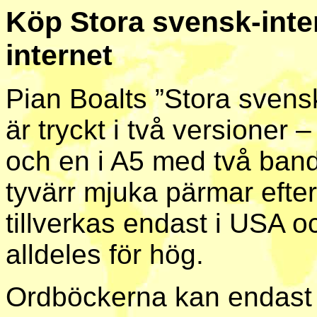
Köp Stora svensk-inte
internet
Pian Boalts ”Stora svens
är tryckt i två versioner 
och en i A5 med två ban
tyvärr mjuka pärmar eft
tillverkas endast i USA o
alldeles för hög.
Ordböckerna kan endast 